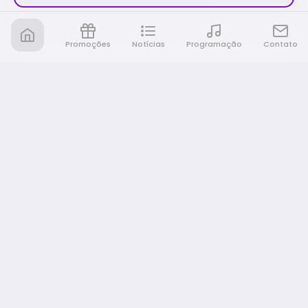
Promoções
Notícias
Programação
Contato
Nativa FM Rio Preto
A Nativa é tudo e muito mais!
NAVEGAÇÃO
Home
Promoções
Programação
Notícias