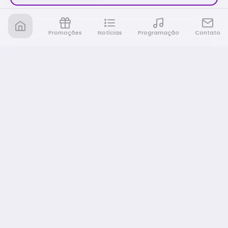
Promoções
Notícias
Programação
Contato
Nativa FM Rio Preto
A Nativa é tudo e muito mais!
NAVEGAÇÃO
Home
Promoções
Programação
Notícias