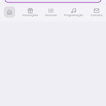
Promoções
Notícias
Programação
Contato
Nativa FM Rio Preto
A Nativa é tudo e muito mais!
NAVEGAÇÃO
Home
Promoções
Programação
Notícias