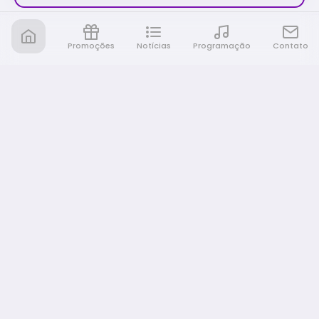
Promoções
Notícias
Programação
Contato
Nativa FM Rio Preto
A Nativa é tudo e muito mais!
NAVEGAÇÃO
Home
Promoções
Programação
Notícias