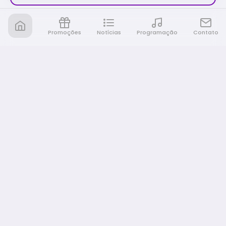
Promoções
Notícias
Programação
Contato
Nativa FM Rio Preto
A Nativa é tudo e muito mais!
NAVEGAÇÃO
Home
Promoções
Programação
Notícias