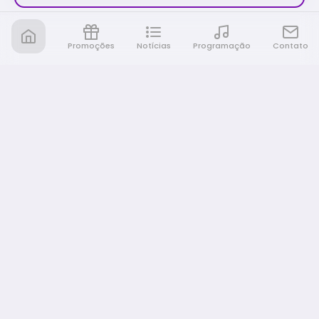
Promoções
Notícias
Programação
Contato
Nativa FM Rio Preto
A Nativa é tudo e muito mais!
NAVEGAÇÃO
Home
Promoções
Programação
Notícias