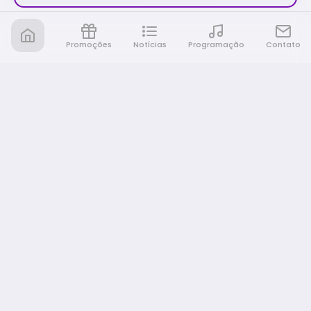
Promoções
Notícias
Programação
Contato
Nativa FM Rio Preto
A Nativa é tudo e muito mais!
NAVEGAÇÃO
Home
Promoções
Programação
Notícias