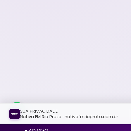
SUA PRIVACIDADE
Nativa FM Rio Preto · nativafmriopreto.com.br
● AO VIVO