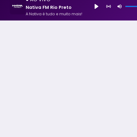
Nativa FM Rio Preto
A Nativa é tudo e muito mais!
Nativa FM Rio Preto
A Nativa é tudo e muito mais!
Todos os Direito Reservados - uHost ·
Política de P