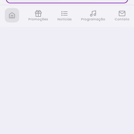
Promoções
Notícias
Programação
Contato
Nativa FM Rio Preto
A Nativa é tudo e muito mais!
NAVEGAÇÃO
Home
Promoções
Programação
Notícias