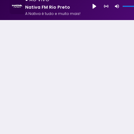
Nativa FM Rio Preto
A Nativa é tudo e muito mais!
Nativa FM Rio Preto
A Nativa é tudo e muito mais!
Todos os Direito Reservados - uHost ·
Política de P