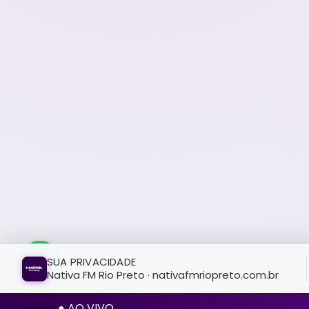
SUA PRIVACIDADE
Nativa FM Rio Preto · nativafmriopreto.com.br
● AO VIVO