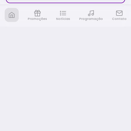
Promoções
Notícias
Programação
Contato
Nativa FM Rio Preto
A Nativa é tudo e muito mais!
NAVEGAÇÃO
Home
Promoções
Programação
Notícias