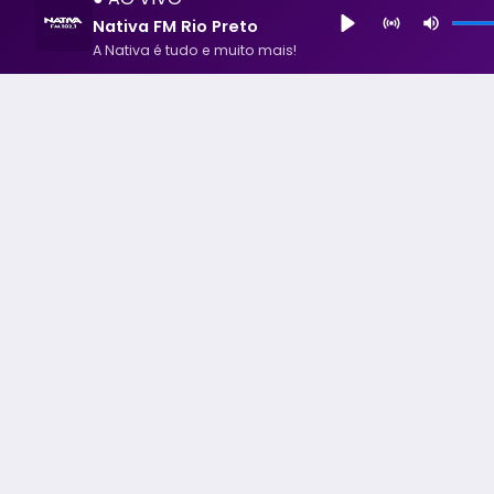
Nativa FM Rio Preto
A Nativa é tudo e muito mais!
Nativa FM Rio Preto
A Nativa é tudo e muito mais!
Todos os Direito Reservados - uHost ·
Política de P