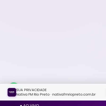
SUA PRIVACIDADE
Nativa FM Rio Preto · nativafmriopreto.com.br
● AO VIVO