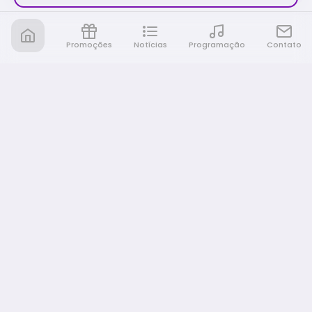
Promoções
Notícias
Programação
Contato
Nativa FM Rio Preto
A Nativa é tudo e muito mais!
NAVEGAÇÃO
Home
Promoções
Programação
Notícias