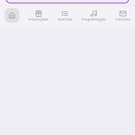
Promoções
Notícias
Programação
Contato
Nativa FM Rio Preto
A Nativa é tudo e muito mais!
NAVEGAÇÃO
Home
Promoções
Programação
Notícias