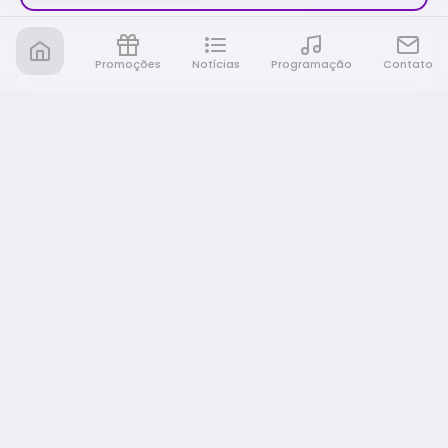
Promoções
Notícias
Programação
Contato
Nativa FM Rio Preto
A Nativa é tudo e muito mais!
NAVEGAÇÃO
Home
Promoções
Programação
Notícias