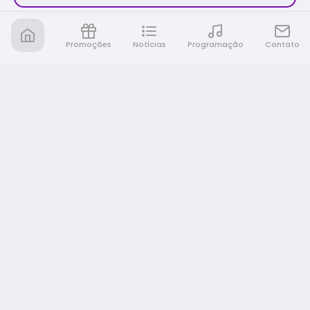
Promoções
Notícias
Programação
Contato
Nativa FM Rio Preto
A Nativa é tudo e muito mais!
NAVEGAÇÃO
Home
Promoções
Programação
Notícias