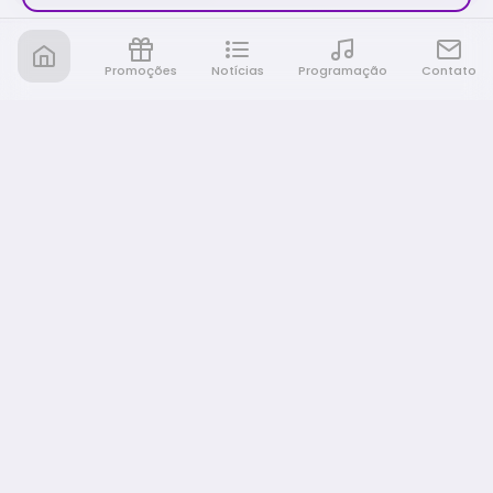
Promoções
Notícias
Programação
Contato
Nativa FM Rio Preto
A Nativa é tudo e muito mais!
NAVEGAÇÃO
Home
Promoções
Programação
Notícias