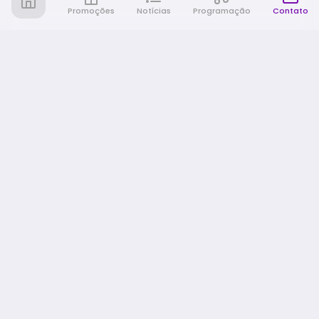
Promoções
Notícias
Programação
Contato
Nativa FM Rio Preto
A Nativa é tudo e muito mais!
NAVEGAÇÃO
Home
Promoções
Programação
Notícias
Equipe
Eventos