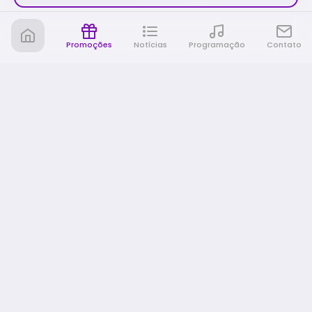
Promoções
Notícias
Programação
Contato
Nativa FM Rio Preto
A Nativa é tudo e muito mais!
NAVEGAÇÃO
Home
Promoções
Programação
Notícias