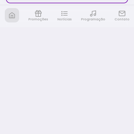
Promoções
Notícias
Programação
Contato
Nativa FM Rio Preto
A Nativa é tudo e muito mais!
NAVEGAÇÃO
Home
Promoções
Programação
Notícias