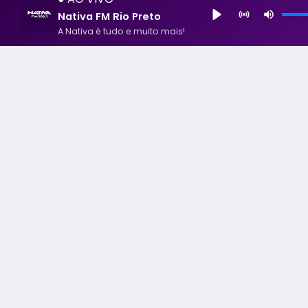
Nativa FM Rio Preto
A Nativa é tudo e muito mais!
Nativa FM Rio Preto
A Nativa é tudo e muito mais!
Todos os Direito Reservados - uHost ·
Política de P