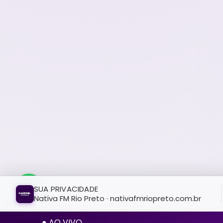
SUA PRIVACIDADE
Nativa FM Rio Preto · nativafmriopreto.com.br
● AO VIVO