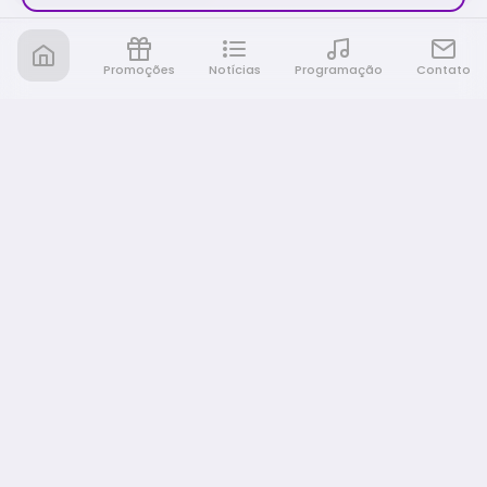
Promoções
Notícias
Programação
Contato
Nativa FM Rio Preto
A Nativa é tudo e muito mais!
NAVEGAÇÃO
Home
Promoções
Programação
Notícias