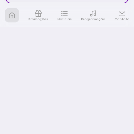
Promoções
Notícias
Programação
Contato
Nativa FM Rio Preto
A Nativa é tudo e muito mais!
NAVEGAÇÃO
Home
Promoções
Programação
Notícias