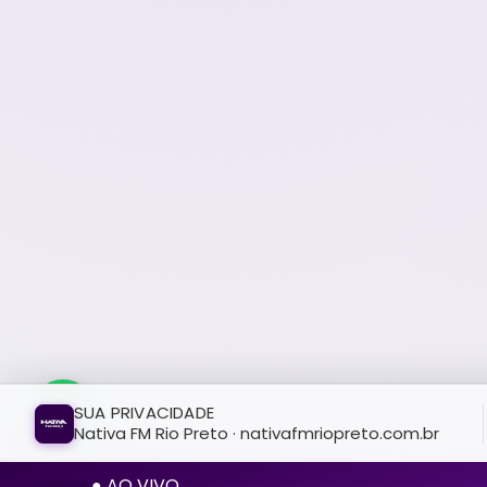
SUA PRIVACIDADE
Nativa FM Rio Preto · nativafmriopreto.com.br
● AO VIVO