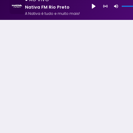
Nativa FM Rio Preto
A Nativa é tudo e muito mais!
Nativa FM Rio Preto
A Nativa é tudo e muito mais!
Todos os Direito Reservados - uHost ·
Política de P