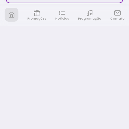
Promoções
Notícias
Programação
Contato
Nativa FM Rio Preto
A Nativa é tudo e muito mais!
NAVEGAÇÃO
Home
Promoções
Programação
Notícias