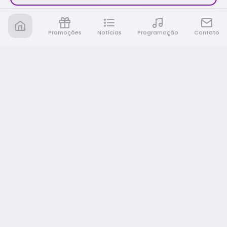
Promoções
Notícias
Programação
Contato
Nativa FM Rio Preto
A Nativa é tudo e muito mais!
NAVEGAÇÃO
Home
Promoções
Programação
Notícias